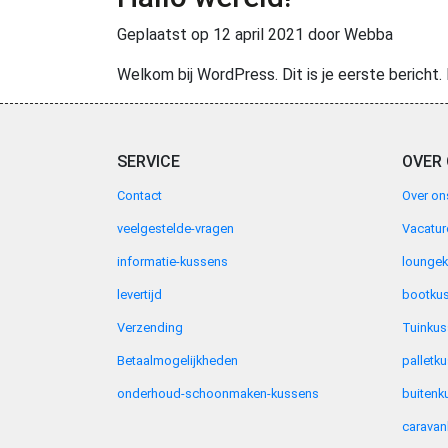
Geplaatst op
12 april 2021
door Webba
Welkom bij WordPress. Dit is je eerste bericht.
SERVICE
OVER
Contact
Over on
veelgestelde-vragen
Vacatur
informatie-kussens
lounge
levertijd
bootku
Verzending
Tuinku
Betaalmogelijkheden
palletk
onderhoud-schoonmaken-kussens
buitenk
carava