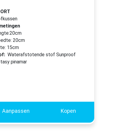
OORT
ofkussen
metingen
ngte:20cm
eedte: 20cm
kte: 15cm
of:
Waterafstotende stof Sunproof
ntasy pinamar
Aanpassen
Kopen