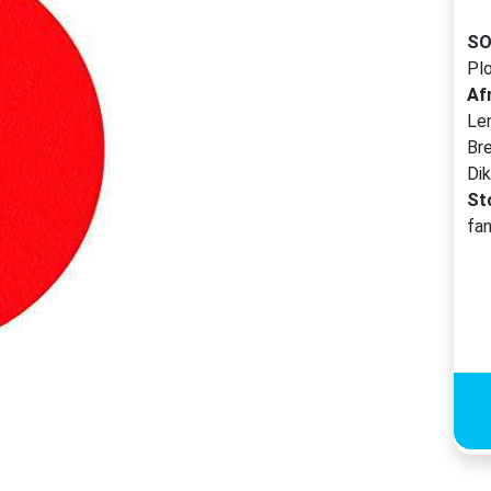
S
Pl
Af
Le
Br
Di
St
fa