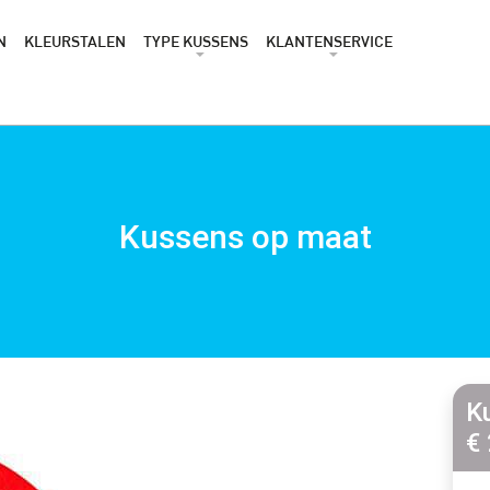
N
KLEURSTALEN
TYPE KUSSENS
KLANTENSERVICE
Kussens op maat
K
€