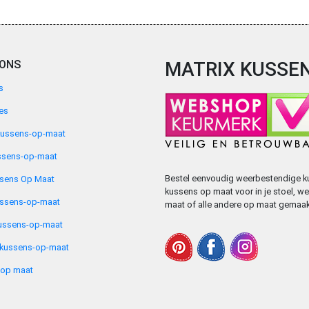
 ONS
MATRIX KUSSE
s
es
kussens-op-maat
ssens-op-maat
Bestel eenvoudig weerbestendige ku
ssens Op Maat
kussens op maat voor in je stoel, 
ussens-op-maat
maat of alle andere op maat gemaak
ussens-op-maat
nkussens-op-maat
 op maat