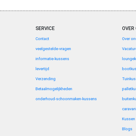
SERVICE
OVER
Contact
Over on
veelgestelde-vragen
Vacatur
informatie-kussens
lounge
levertijd
bootku
Verzending
Tuinku
Betaalmogelijkheden
palletk
onderhoud-schoonmaken-kussens
buitenk
carava
Kussen
Blogs