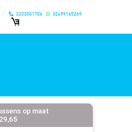
3233001706
32499165269
ussens op maat
 29,65